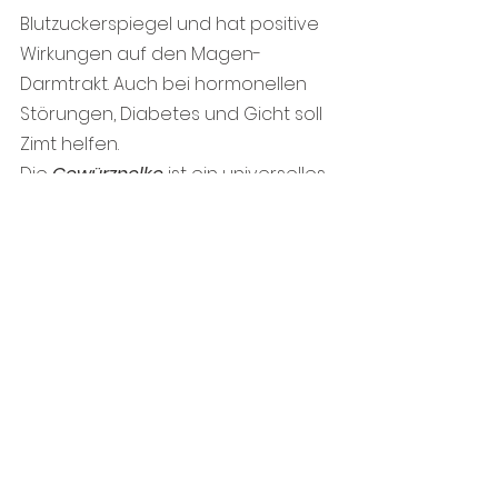
Blutzuckerspiegel und hat positive 
Wirkungen auf den Magen-
Darmtrakt. Auch bei hormonellen 
Störungen, Diabetes und Gicht soll 
Zimt helfen.
Die 
Gewürznelke
 ist ein universelles 
Stärkungsmittel und gut für die 
Nerven. Sie wurde früher bei 
akuten Zahnschmerzen und zur 
Mund-Rachen-Desinfektion 
empfohlen.