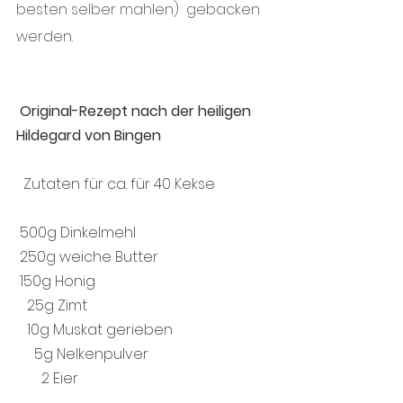
besten selber mahlen)  gebacken 
werden. 
 Original-Rezept nach der heiligen 
Hildegard von Bingen
  Zutaten für ca. für 40 Kekse
 500g Dinkelmehl
 250g weiche Butter
 150g Honig
   25g Zimt
   10g Muskat gerieben
     5g Nelkenpulver
       2 Eier