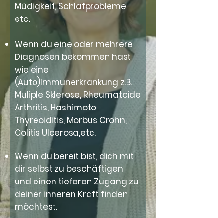
Müdigkeit, Schlafprobleme
etc.
Wenn du eine oder mehrere
Diagnosen bekommen hast
wie eine
(Auto)Immunerkrankung z.B.
Muliple Sklerose, Rheumatoide
Arthritis, Hashimoto
Thyreoiditis, Morbus Crohn,
Colitis Ulcerosa,etc.
Wenn du bereit bist, dich mit
dir selbst zu beschäftigen
und einen tieferen Zugang zu
deiner inneren Kraft finden
möchtest.