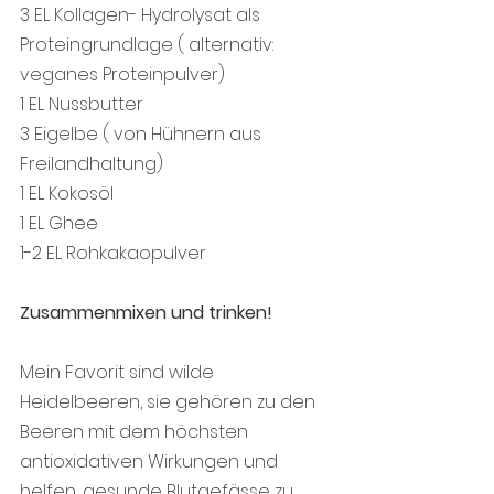
3 EL Kollagen- Hydrolysat als 
Proteingrundlage ( alternativ: 
veganes Proteinpulver)
1 EL Nussbutter
3 Eigelbe ( von Hühnern aus 
Freilandhaltung)
1 EL Kokosöl
1 EL Ghee
1-2 EL Rohkakaopulver
Zusammenmixen und trinken!
Mein Favorit sind wilde 
Heidelbeeren, sie gehören zu den 
Beeren mit dem höchsten 
antioxidativen Wirkungen und 
helfen, gesunde Blutgefässe zu 