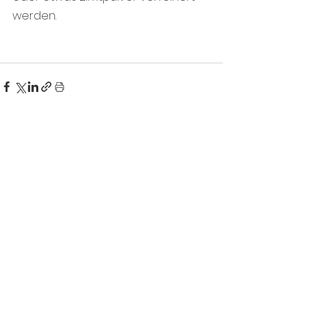
werden.
Kommentare
Kommentar verfassen...
Kontaktdaten