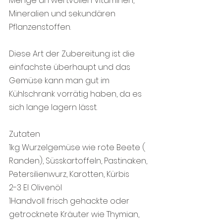
Menge an wertvollen Vitaminen, 
Mineralien und sekundären 
Pflanzenstoffen.
Diese Art der Zubereitung ist die 
einfachste überhaupt und das 
Gemüse kann man gut im 
Kühlschrank vorrätig haben, da es 
sich lange lagern lässt.
Zutaten
1kg Wurzelgemüse wie rote Beete ( 
Randen), Süsskartoffeln, Pastinaken, 
Petersilienwurz, Karotten, Kürbis
2-3 El Olivenöl
1Handvoll frisch gehackte oder 
getrocknete Kräuter wie Thymian, 