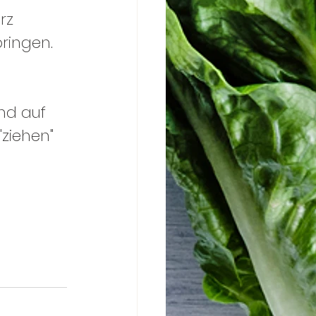
rz 
ringen.
d auf 
"ziehen" 