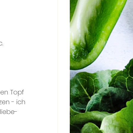
 
c.
en Topf 
en - ich 
iebe- 