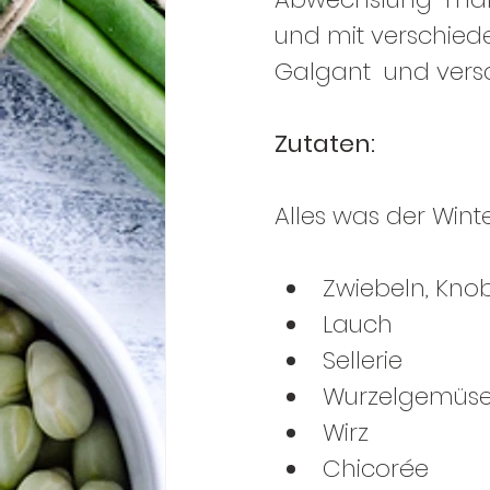
und mit verschied
Galgant  und vers
Zutaten:
Alles was der Winte
Zwiebeln, Kno
Lauch
Sellerie
Wurzelgemüse (
Wirz
Chicorée