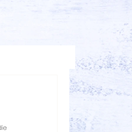
odukte
ie 