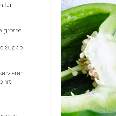
 für 
e grosse 
de Suppe 
servieren
ahrt 
 
rfeinert 