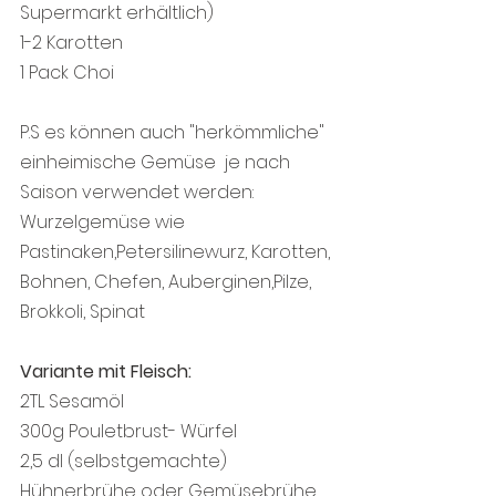
Supermarkt erhältlich)
1-2 Karotten
1 Pack Choi
P.S es können auch "herkömmliche" 
einheimische Gemüse  je nach 
Saison verwendet werden:  
Wurzelgemüse wie 
Pastinaken,Petersilinewurz, Karotten, 
Bohnen, Chefen, Auberginen,Pilze, 
Brokkoli, Spinat 
Variante mit Fleisch:
2TL Sesamöl
300g Pouletbrust- Würfel
2,5 dl (selbstgemachte) 
Hühnerbrühe oder Gemüsebrühe