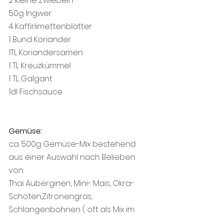
2 kleine Zwiebeln
50g Ingwer 
4 Kaffirlimettenblätter
1 Bund Koriander
1TL Koriandersamen
1 TL Kreuzkümmel
1 TL Galgant
1dl Fischsauce
Gemüse:
ca. 500g Gemüse-Mix bestehend 
aus einer Auswahl nach Belieben 
von:
Thai Auberginen, Mini- Mais, Okra-
Schoten,Zitronengras, 
Schlangenbohnen ( oft als Mix im 