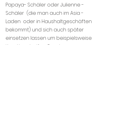
Papaya- Schäler oder Julienne -
Schäler  (die man auch im Asia - 
Laden  oder in Haushaltgeschäften 
bekommt) und sich auch später 
einsetzen lassen um beispielsweise 
Karottenstreifen, Randen, 
Rettichstreifen  in einen grünen 
Salat zu geben.
Kommentare