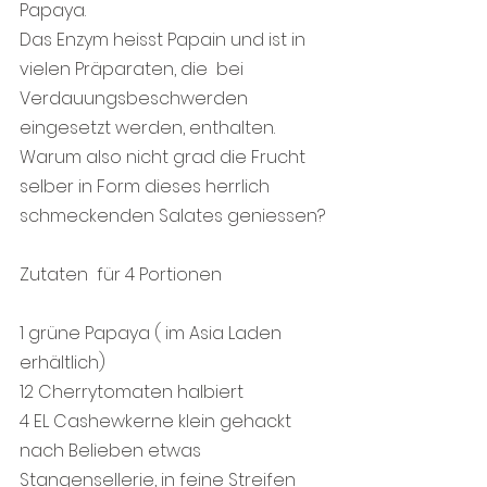
Papaya.
Das Enzym heisst Papain und ist in  
vielen Präparaten, die  bei 
Verdauungsbeschwerden 
eingesetzt werden, enthalten.
Warum also nicht grad die Frucht  
selber in Form dieses herrlich 
schmeckenden Salates geniessen?
Zutaten  für 4 Portionen
1 grüne Papaya ( im Asia Laden 
erhältlich)
12 Cherrytomaten halbiert
4 EL Cashewkerne klein gehackt
nach Belieben etwas 
Stangensellerie, in feine Streifen 