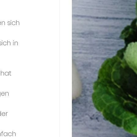
n sich 
ich in 
 hat 
gen 
nfach 