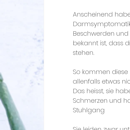
Anscheinend habe
Darmsymptomatike
Beschwerden und 
bekannt ist, dass
stehen.
So kommen diese M
allenfalls etwas ni
Das heisst, sie ha
Schmerzen und ha
Stuhlgang
Sie leiden zwar un