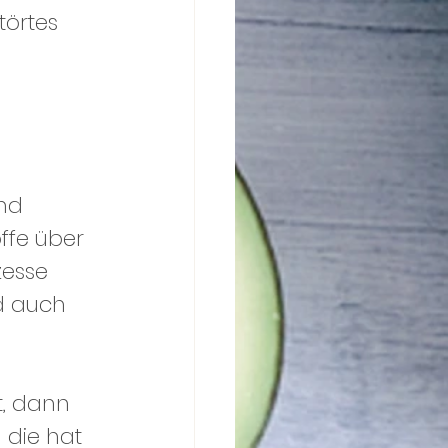
törtes 
nd 
ffe über 
esse 
d auch 
t, dann 
 die hat 