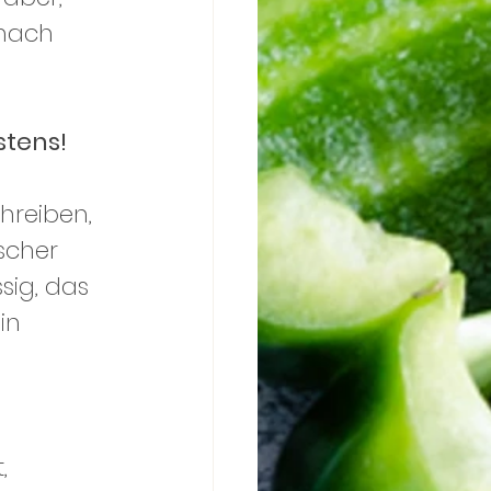
nach 
stens!
hreiben, 
scher 
sig, das 
in 
, 