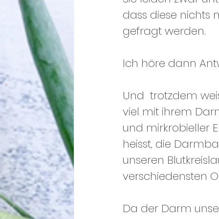
dass diese nichts
gefragt werden.
Ich höre dann Ant
Und  trotzdem weis
viel mit ihrem Da
und mirkrobieller E
heisst, die Darmbar
unseren Blutkreis
verschiedensten O
Da der Darm unsere