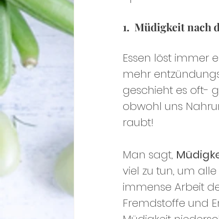
1.  Müdigkeit nach
Essen löst immer e
mehr entzündungsf
geschieht es oft-
obwohl uns 
Nahru
raubt!
Man sagt, 
Müdigke
viel zu tun, um al
immense Arbeit des
Fremdstoffe und E