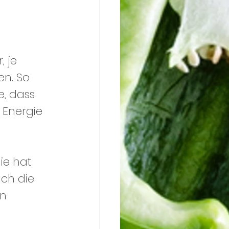
 je 
n. So 
, dass 
e Energie 
ie hat 
uch die 
n 