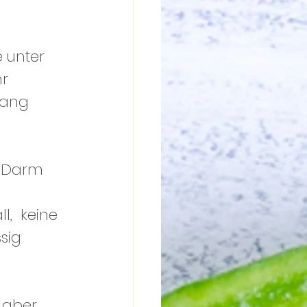
unter 
r 
hang 
m Darm 
,  keine 
sig 
aber, 