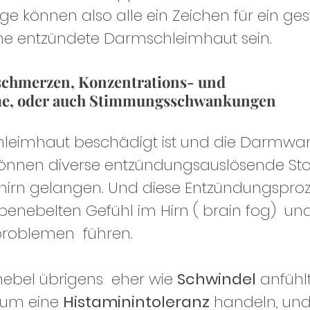
e können also alle ein Zeichen für ein ges
ne entzündete Darmschleimhaut sein.
fschmerzen, Konzentrations- und 
me, oder auch Stimmungsschwankungen
leimhaut beschädigt ist und die Darmwa
 können diverse entzündungsauslösende Sto
ehirn gelangen. Und diese Entzündungsproz
enebelten Gefühl im Hirn ( brain fog)  un
problemen  führen.
nnebel übrigens  eher wie 
Schwindel
 anfühl
 um eine 
Histaminintoleranz
 handeln, und