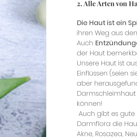
2. Alle Arten von 
Die Haut ist ein S
ihren Weg aus dem
Auch 
Entzündung
der Haut bemerkb
Unsere Haut ist a
Einflüssen (seien s
aber herausgefund
Darmschleimhaut d
können!
 Auch gibt es gute Untersuchungen dafür, dass der Zustand der 
Darmflora die Haut
Akne, Rosazea, Ne