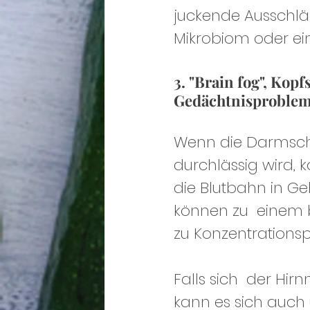
juckende Ausschläg
Mikrobiom oder ei
3. "Brain fog", Kop
Gedächtnisproble
Wenn die Darmsch
durchlässig wird,
die Blutbahn in G
können zu  einem b
zu Konzentrations
Falls sich  der Hir
kann es sich auch