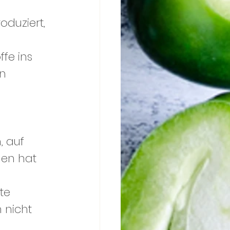
oduziert, 
fe ins 
n 
 auf 
en hat 
te 
 nicht 