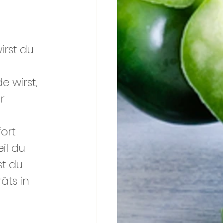
rst du 
 wirst, 
r 
ort 
il du 
t du 
äts in 