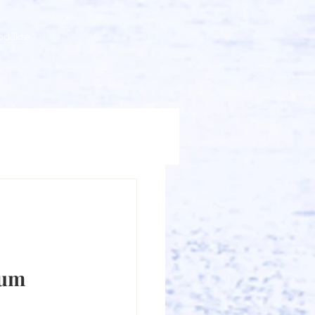
odukte
 um 